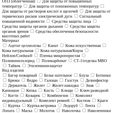
ОПЗ (облегченная)
Для защиты от повышенных
температур
Для защиты от пониженных температур
Для защиты от растворов кислот и щелочей
Для защиты от
термических рисков электрической дуги
Сигнальный
повышенной видимости
Средства защиты лица
Средства защиты органов дыхания
Средства защиты
органов зрения
Средства обеспечения безопасности
высотных работ
Материал
Ацетат целлюлозы
Канат
Кожа искусственная
Кожа натуральная
Кожа натуральная/Кирза
Нейлон/Cordura®
Пленка микропористая
Поливинилхлорид
Поликарбонат
СТ-1/отделка МВО
Тайвек
Этиленвинилацетат
Вид изделия
Багор пожарный
Белье нательное
Блуза
Ботинки
Брюки
Ведро
Галоши
Галстук
Дезинфектор
Держатель
Жилет
Жилет-накидка
Знак
Капюшон
Кепка
Кисть
Клещи
Ключ разводной
Когти
Козырек
Комбинезон
Комплект
индивидуальный
Комплект ремней
Костюм
Краги
Куртка
Куртка-ветровка
Ледоруб
Лента
Лопата
Маска
Молоток
Наволочка
Наколенники