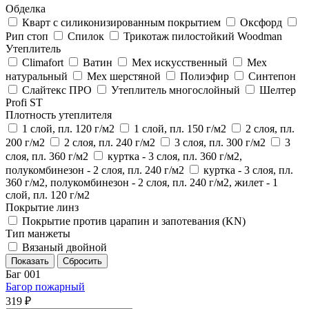
Обделка
Кварт с силиконизированным покрытием
Оксфорд
Рип стоп
Спилок
Трикотаж пилостойкий Woodman
Утеплитель
Climafort
Ватин
Мех искусственный
Мех
натуральный
Мех шерстяной
Полиэфир
Синтепон
Слайтекс ПРО
Утеплитель многослойный
Шелтер
Profi ST
Плотность утеплителя
1 слой, пл. 120 г/м2
1 слой, пл. 150 г/м2
2 слоя, пл.
200 г/м2
2 слоя, пл. 240 г/м2
3 слоя, пл. 300 г/м2
3
слоя, пл. 360 г/м2
куртка - 3 слоя, пл. 360 г/м2,
полукомбинезон - 2 слоя, пл. 240 г/м2
куртка - 3 слоя, пл.
360 г/м2, полукомбинезон - 2 слоя, пл. 240 г/м2, жилет - 1
слой, пл. 120 г/м2
Покрытие линз
Покрытие против царапин и запотевания (KN)
Тип манжеты
Вязаный двойной
Баг 001
Багор пожарный
319 ₽