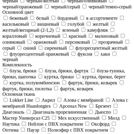
черный
черный/желтый
черный/оливковый
черный/оранжевый
черный/серый
черный/темно-серый
Основной цвет
бежевый
белый
бордовый
в ассортименте
васильковый
вишневый
голубой
желтый
желтый/янтарный (2-1,2)
зеленый
камуфляж
коралловый
коричневый
красный
малиновый
оливковый
оранжевый
персиковый
прозрачный
серый
синий
сиреневый
флуоресцентный желтый
флуоресцентный оранжевый
фуксия
хаки
черный
Комплекность
блуза, брюки
блуза, брюки, фартук
блуза-туника,
брюки, шапочка
куртка, брюки
куртка, брюки, берет
куртка, полукомбинезон
фартук, брюки, козырек
фартук, брюки, пилотка
фартук, козырек
Основная ткань
Lokker Line
Акрил
Алова с мембраной
Алова с
мембраной Huanlongtex
Арсенал New
Брезент
Диагональ
Диагональ прорезиненная
Дьюспо
Мастер Универсал С25
Мех искусственный
Милд
Наутика
Нейлон с ПВХ покрытием
Оксфорд
Оптима
Пауэр
Полиэфир c ПВХ покрытием