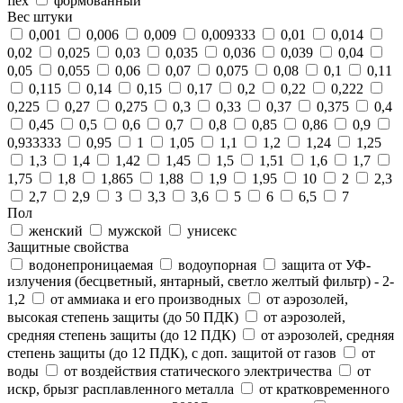
flex
формованный
Вес штуки
0,001
0,006
0,009
0,009333
0,01
0,014
0,02
0,025
0,03
0,035
0,036
0,039
0,04
0,05
0,055
0,06
0,07
0,075
0,08
0,1
0,11
0,115
0,14
0,15
0,17
0,2
0,22
0,222
0,225
0,27
0,275
0,3
0,33
0,37
0,375
0,4
0,45
0,5
0,6
0,7
0,8
0,85
0,86
0,9
0,933333
0,95
1
1,05
1,1
1,2
1,24
1,25
1,3
1,4
1,42
1,45
1,5
1,51
1,6
1,7
1,75
1,8
1,865
1,88
1,9
1,95
10
2
2,3
2,7
2,9
3
3,3
3,6
5
6
6,5
7
Пол
женский
мужской
унисекс
Защитные свойства
водонепроницаемая
водоупорная
защита от УФ-
излучения (бесцветный, янтарный, светло желтый фильтр) - 2-
1,2
от аммиака и его производных
от аэрозолей,
высокая степень защиты (до 50 ПДК)
от аэрозолей,
средняя степень защиты (до 12 ПДК)
от аэрозолей, средняя
степень защиты (до 12 ПДК), с доп. защитой от газов
от
воды
от воздействия статического электричества
от
искр, брызг расплавленного металла
от кратковременного