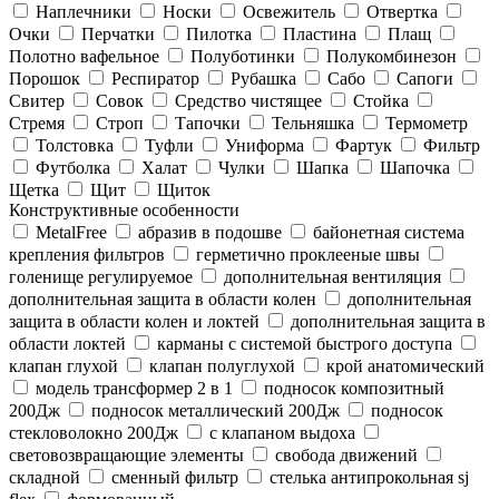
Наплечники
Носки
Освежитель
Отвертка
Очки
Перчатки
Пилотка
Пластина
Плащ
Полотно вафельное
Полуботинки
Полукомбинезон
Порошок
Респиратор
Рубашка
Сабо
Сапоги
Свитер
Совок
Средство чистящее
Стойка
Стремя
Строп
Тапочки
Тельняшка
Термометр
Толстовка
Туфли
Униформа
Фартук
Фильтр
Футболка
Халат
Чулки
Шапка
Шапочка
Щетка
Щит
Щиток
Конструктивные особенности
MetalFree
абразив в подошве
байонетная система
крепления фильтров
герметично проклееные швы
голенище регулируемое
дополнительная вентиляция
дополнительная защита в области колен
дополнительная
защита в области колен и локтей
дополнительная защита в
области локтей
карманы с системой быстрого доступа
клапан глухой
клапан полуглухой
крой анатомический
модель трансформер 2 в 1
подносок композитный
200Дж
подносок металлический 200Дж
подносок
стекловолокно 200Дж
с клапаном выдоха
световозвращающие элементы
свобода движений
складной
сменный фильтр
стелька антипрокольная sj