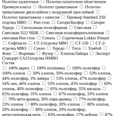
Полотно палаточное
Полотно палаточное облегченное
Премиум класса
Полотно трикотажное
Полотно
трикотажное двухслойное с воздушной прослойкой
Полотно трикотажное с начесом
Премьер Standard 250/
отделка МВО
Рип стоп
Сатори/Босфор
Сатори/
Тередо
Сигнальная полиэфирная
Смесовая
Смесовая 3112 ЧШК
Смесовая полиэфирнохлопковая
смесовая Рип стоп
Соната
Сорочечная Lokker Primari
Софтшелл
СТ-1/отделка МВО
СТ-150
СТ-2/
отделка МВО
Сукно
Тередо
Тиси
Томбой
Флис
Фореман
Футер
Хлопок/Лайкра
Эксперт
Стандарт СА25/отделка НМВО
Состав
100% акрил
100% полиамид
100% полиэфир
100% хлопок
50% хлопок, 50% полиэфир
53% хлопок,
44% полиэфир, 3% лайкра
53% хлопок, 47% полиэфир
54% лен, 46% хлопок
55% хлопок, 45% полиэфир
60%
хлопок, 40% полиэфир
65% полиэфир, 35% вискоза
65% полиэфир, 35% хлопок
67% полиэфир, 33% хлопок
70% мета-арамид, 30% пара-арамид
77% полиэфир,
23% хлопок
80% полиэфир, 20% хлопок
80% хлопок,
20% полиэфир
80% хлопок, 20% полиэфир,
антистатическая нить
83% полиэфир, 17% нейлон
87%