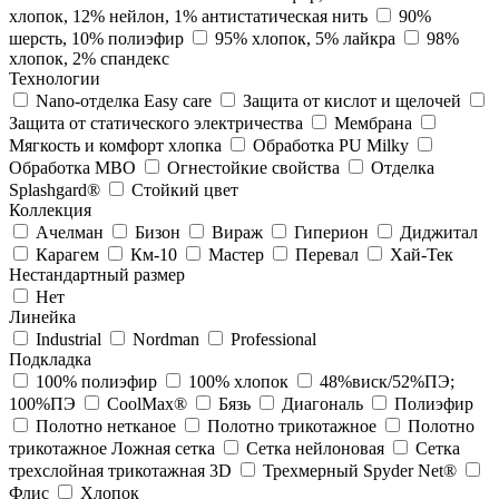
хлопок, 12% нейлон, 1% антистатическая нить
90%
шерсть, 10% полиэфир
95% хлопок, 5% лайкра
98%
хлопок, 2% спандекс
Технологии
Nano-отделка Easy care
Защита от кислот и щелочей
Защита от статического электричества
Мембрана
Мягкость и комфорт хлопка
Обработка PU Milky
Обработка МВО
Огнестойкие свойства
Отделка
Splashgard®
Стойкий цвет
Коллекция
Ачелман
Бизон
Вираж
Гиперион
Диджитал
Карагем
Км-10
Мастер
Перевал
Хай-Тек
Нестандартный размер
Нет
Линейка
Industrial
Nordman
Professional
Подкладка
100% полиэфир
100% хлопок
48%виск/52%ПЭ;
100%ПЭ
CoolMax®
Бязь
Диагональ
Полиэфир
Полотно нетканое
Полотно трикотажное
Полотно
трикотажное Ложная сетка
Сетка нейлоновая
Сетка
трехслойная трикотажная 3D
Трехмерный Spyder Net®
Флис
Хлопок