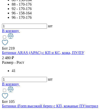
88 - 170-176
92 - 170-176
96 - 158-164
96 - 170-176
шт
В корзину
Бот 219
Ботинки ARAS (АРАС) с КП и КС, кожа, ПУ/ПУ
2 480 ₽
Размер - Рост
41
шт
В корзину
Бот 105
Ботинки iForm высокий берец с КП, кожаные ПУ/нитрил