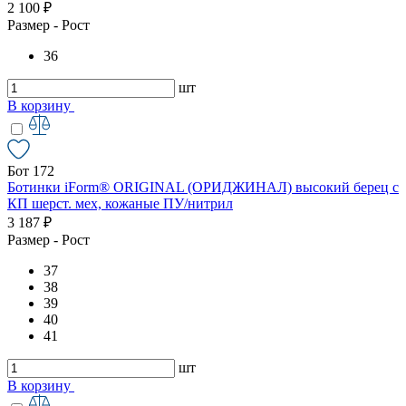
2 100 ₽
Размер - Рост
36
шт
В корзину
Бот 172
Ботинки iForm® ORIGINAL (ОРИДЖИНАЛ) высокий берец с
КП шерст. мех, кожаные ПУ/нитрил
3 187 ₽
Размер - Рост
37
38
39
40
41
шт
В корзину