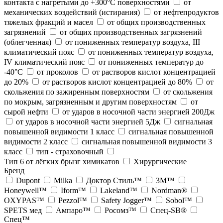
контакта с нагретыми до +300°С поверхностями
от
механических воздействий (истирания)
от нефтепродуктов
тяжелых фракций и масел
от общих производственных
загрязнений
от общих производственных загрязнений
(облегченная)
от пониженных температур воздуха, III
климатический пояс
от пониженных температур воздуха,
IV климатический пояс
от пониженных температур до
-40°С
от проколов
от растворов кислот концентрацией
до 20%
от растворов кислот концентрацией до 80%
от
скольжения по зажиренным поверхностям
от скольжения
по мокрым, загрязненным и другим поверхностям
от
сырой нефти
от ударов в носочной части энергией 200Дж
от ударов в носочной части энергией 5Дж
сигнальная
повышенной видимости 1 класс
сигнальная повышенной
видимости 2 класс
сигнальная повышенной видимости 3
класс
тип - страховочный
Тип 6 от лёгких брызг химикатов
Хирургические
Бренд
Dupont
Milka
Доктор Стиль™
3M™
Honeywell™
Iform™
Lakeland™
Nordman®
OXYPAS™
Pezzol™
Safety Jogger™
Sobol™
SPETS мед
Ампаро™
Росомз™
Спец-SB®
Спец™