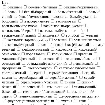
Цвет
бежевый
бежевый/зеленый
бежевый/коричневый
белый
белый/бордовый
белый/зеленый
белый/
синий
белый/темно-синяя полоска
белый/фуксия
бордовый
в ассортименте
васильковый
васильковый/голубой
васильковый/оранжевый
васильковый/серый
васильковый/темно-синий
васильковый/черный
вишневый
голубой
желтый
желтый/янтарный (2-1,2)
зеленый
зеленый/желтый
зеленый/черный
камни/песок
кмф/бежевый
кмф/
зеленый
кмф/коричневый
кмф/осока
кмф/серый/
оливковый
коралловый
коричневый
красный
малиновый/розовый
оливковый
оливковый/камни
оранжевый
оранжевый/темно-синий
персиковый
прозрачный
светло-голубой
светло-голубой/белый
светло-желтый
серый
серый/абстракция
серый/
камни
серый/красный
серый/лимонный
серый/
черный
серый/черный/красный
синий
синий/
бежевый
сиреневый
темно-синий
темно-синий/
бежевый
темно-синий/васильковый
темно-синий/
серый
темно-синий/черный
флуоресцентный желтый
флуоресцентный оранжевый
фуксия
хаки