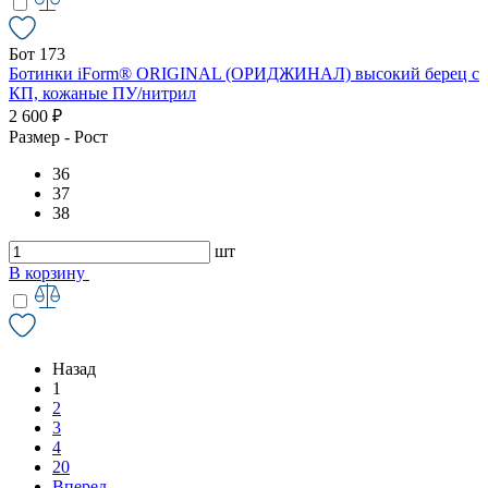
Бот 173
Ботинки iForm® ORIGINAL (ОРИДЖИНАЛ) высокий берец с
КП, кожаные ПУ/нитрил
2 600 ₽
Размер - Рост
36
37
38
шт
В корзину
Назад
1
2
3
4
20
Вперед