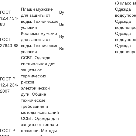
(3 класс 
Плащи мужские
Одежда
ГОСТ
Ву
для защиты от
водоупор
12.4.134-
воды. Технические
Одежда
83
Вн
условия
водонепр
Костюмы мужские
Одежда
Ву
ГОСТ
для защиты от
водоупор
27643-88
воды. Технические
Одежда
Вн
условия
водонепр
ССБТ. Одежда
специальная для
защиты от
термических
ГОСТ Р
рисков
12.4.234-
электрической
2007
дуги. Общие
технические
требования и
методы испытаний
ССБТ. Одежда для
защиты от тепла и
ГОСТ Р
пламени. Методы