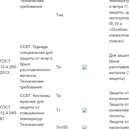
Технические
температу
требования
и ветра (1
защиты, д
Тнв
эксплуатаци
III, IV и
«Особом»
климатиче
поясах)
ССБТ. Одежда
специальная для
Для защит
защиты от искр и
ГОСТ
брызг
брызг
12.4.250-
Тр
расплавле
расплавленного
2013
металла (
металла.
защиты)
Технические
требования
Защита от
ССБТ. Костюмы
Ти
излучения
мужские для
Защита от
ГОСТ
защиты от
Тт
конвектив
12.4.045-
повышенных
теплоты
87
температур.
Защита от
Технические
Тп100
нагретыми