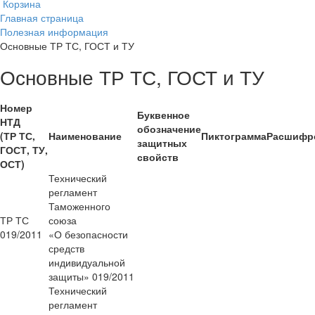
Корзина
Главная страница
Полезная информация
Основные ТР ТС, ГОСТ и ТУ
Основные ТР ТС, ГОСТ и ТУ
Номер
Буквенное
НТД
обозначение
(ТР ТС,
Наименование
Пиктограмма
Расшифр
защитных
ГОСТ, ТУ,
свойств
ОСТ)
Технический
регламент
Таможенного
ТР ТС
союза
019/2011
«О безопасности
средств
индивидуальной
защиты» 019/2011
Технический
регламент