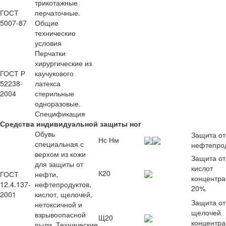
трикотажные
ГОСТ
перчаточные.
5007-87
Общие
технические
условия
Перчатки
хирургические из
ГОСТ Р
каучукового
52238-
латекса
2004
стерильные
одноразовые.
Спецификация
Средства индивидуальной защиты ног
Обувь
Защита от
Нс Нм
специальная с
нефтепро
верхом из кожи
Защита от
для защиты от
кислот
К20
ГОСТ
нефти,
концентра
12.4.137-
нефтепродуктов,
20%
2001
кислот, щелочей,
Защита от
нетоксичной и
щелочей
взрывоопасной
Щ20
концентра
пыли. Технические