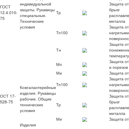
индивидуальной
Защита от
ГОСТ
защиты. Рукавицы
брызг
12.4.010-
Тр
специальные.
расплавле
75
Технические
металла
условия
Защита от
Тп100
нагретыми
поверхно
Защита от
Тн
пониженн
температ
Защита от
Мп
и порезов
Ми
Защита от
Защита от
Тп100
нагретыми
Кожгалантерейные
поверхно
изделия. Рукавицы
ОСТ 17-
Защита от
рабочие. Общие
528-75
брызг
технические
Тр
расплавле
условия
металла
Ми
Защита от
Изделия