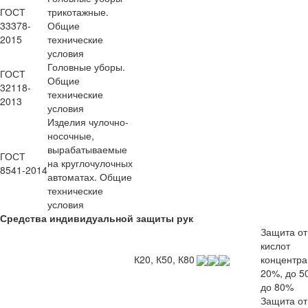
ГОСТ
трикотажные.
33378-
Общие
2015
технические
условия
Головные уборы.
ГОСТ
Общие
32118-
технические
2013
условия
Изделия чулочно-
носочные,
вырабатываемые
ГОСТ
на круглочулочных
8541-2014
автоматах. Общие
технические
условия
Средства индивидуальной защиты рук
Защита от
кислот
К20, К50, К80
концентра
20%, до 5
до 80%
Защита от