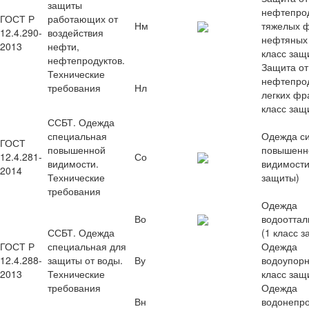
защиты
нефтепро
ГОСТ Р
работающих от
Нм
тяжелых ф
12.4.290-
воздействия
нефтяных 
2013
нефти,
класс защ
нефтепродуктов.
Защита от
Технические
нефтепро
требования
Нл
легких фр
класс защ
ССБТ. Одежда
специальная
Одежда с
ГОСТ
повышенной
повышенн
12.4.281-
Со
видимости.
видимости
2014
Технические
защиты)
требования
Одежда
Во
водоотта
ССБТ. Одежда
(1 класс 
ГОСТ Р
специальная для
Одежда
12.4.288-
защиты от воды.
Ву
водоупорн
2013
Технические
класс защ
требования
Одежда
Вн
водонепр