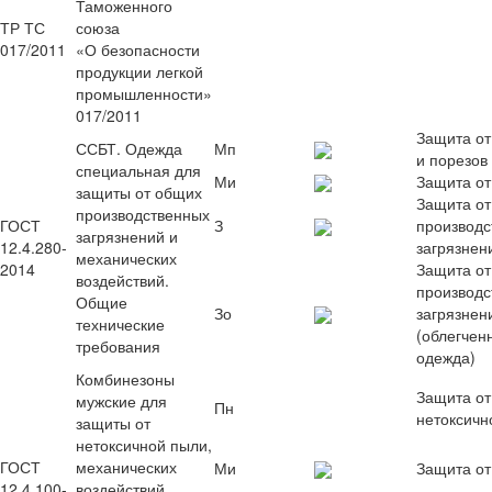
Таможенного
ТР ТС
союза
017/2011
«О безопасности
продукции легкой
промышленности»
017/2011
Защита от
ССБТ. Одежда
Мп
и порезов
специальная для
Ми
Защита от
защиты от общих
Защита от
производственных
ГОСТ
З
производс
загрязнений и
12.4.280-
загрязнен
механических
2014
Защита от
воздействий.
производс
Общие
Зо
загрязнен
технические
(облегчен
требования
одежда)
Комбинезоны
Защита от
мужские для
Пн
нетоксичн
защиты от
нетоксичной пыли,
ГОСТ
механических
Ми
Защита от
12.4.100-
воздействий