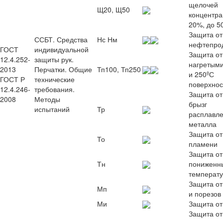
щелочей
Щ20, Щ50
концентра
20%, до 5
Защита от
ССБТ. Средства
Нс Нм
нефтепро
ГОСТ
индивидуальной
Защита от
12.4.252-
защиты рук.
нагретыми
2013
Перчатки. Общие
Тп100, Тп250
и 250ºС
ГОСТ Р
технические
поверхно
12.4.246-
требования.
Защита от
2008
Методы
брызг
испытаний
Тр
расплавле
металла
Защита от
То
пламени
Защита от
Тн
пониженн
температ
Защита от
Мп
и порезов
Ми
Защита от
Защита от