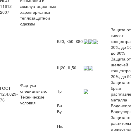
ИСО
испытаний и
11612-
эксплуатационные
2007
характеристики
теплозащитной
одежды
Защита от
кислот
К20, К50, К80
концентра
20%, до 5
до 80%
Защита от
щелочей
Щ20, Щ50
концентра
20%, до 5
Защита от
Фартуки
ГОСТ
брызг
специальные.
Тр
12.4.029-
расплавле
Технические
76
металла
условия
Вн
Водонепр
Ву
Водоупор
Защита от
раститель
Нж
и животны