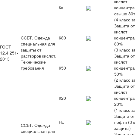
кислот
Кк
концентр
свыше 80
(4 класс 
Защита от
кислот
ССБТ. Одежда
К80
концентра
специальная для
80%
ГОСТ
защиты от
(3 класс 
12.4.251-
растворов кислот.
Защита от
2013
Технические
кислот
требования
К50
концентра
50%
(2 класс 
Защита от
кислот
К20
концентра
20%
(1 класс 
Защита от
Нс
нефти (3 
ССБТ. Одежда
защиты)
специальная для
Защита от