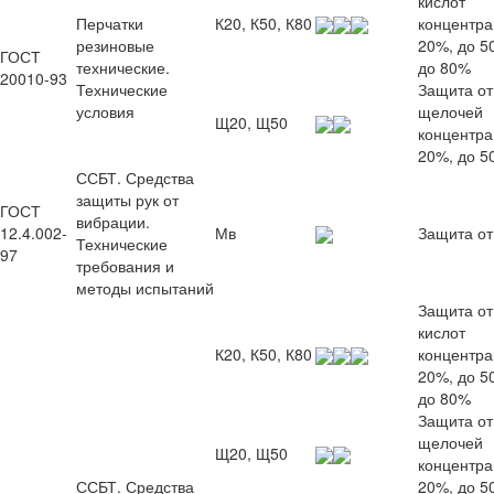
кислот
Перчатки
К20, К50, К80
концентра
резиновые
20%, до 5
ГОСТ
технические.
до 80%
20010-93
Технические
Защита от
условия
щелочей
Щ20, Щ50
концентра
20%, до 5
ССБТ. Средства
защиты рук от
ГОСТ
вибрации.
12.4.002-
Мв
Защита от
Технические
97
требования и
методы испытаний
Защита от
кислот
К20, К50, К80
концентра
20%, до 5
до 80%
Защита от
щелочей
Щ20, Щ50
концентра
ССБТ. Средства
20%, до 5