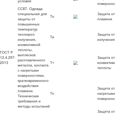
условия
поверхно
ССБТ. Одежда
специальная для
Защита от
То
защиты от
пламени
повышенных
температур
теплового
Защита от
Ти
излучения,
излучения
конвективной
теплоты,
ГОСТ Р
выплесков
12.4.297-
Защита от
расплавленного
2013
Тт
конвектив
металла, контакта
теплоты
с нагретыми
поверхностями,
кратковременного
воздействия
Защита от
пламени.
Тп
нагретым
Технические
поверхно
требования и
методы испытаний
Защита от