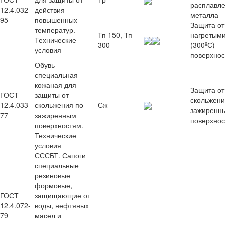
расплавле
12.4.032-
действия
металла
95
повышенных
Защита от
температур.
Тп 150, Тп
нагретыми
Технические
300
(300ºС)
условия
поверхно
Обувь
специальная
кожаная для
Защита от
ГОСТ
защиты от
скольжени
12.4.033-
скольжения по
Сж
зажиренн
77
зажиренным
поверхно
поверхностям.
Технические
условия
СССБТ. Сапоги
специальные
резиновые
формовые,
ГОСТ
защищающие от
12.4.072-
воды, нефтяных
79
масел и