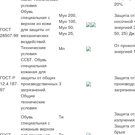
20%
условия
Обувь
Мун 200,
Защита от
специальная с
Мун 100,
носочной 
верхом из кожи
Мун 50,
энергией 
ГОСТ
для защиты от
Мун 25,
50, 25) Дж
28507-99
механических
воздействий.
От прокол
Технические
Мп
энергией 
условия
ССБТ. Обувь
специальная
кожаная для
ГОСТ Р
защиты от общих
Защита от
12.4.187-
производственных
З
производс
97
загрязнений.
загрязнен
Общие
технические
условия
Защита от
Обувь
Ти
излучения
специальная с
Защита от
кожаным верхом
брызг
ГОСТ
для защиты от
Тр