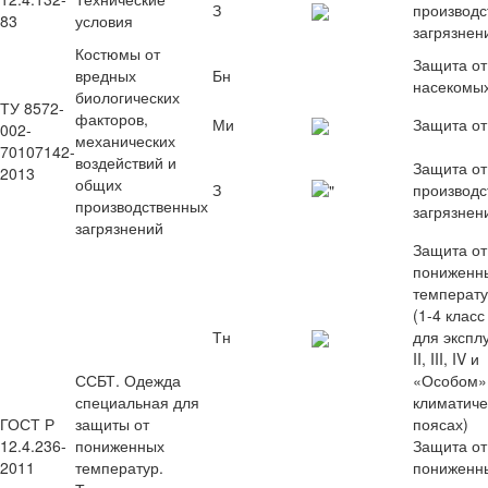
З
производс
83
условия
загрязнен
Костюмы от
Защита от
вредных
Бн
насекомы
биологических
ТУ 8572-
факторов,
Ми
Защита от
002-
механических
70107142-
воздействий и
Защита от
2013
общих
З
производс
производственных
загрязнен
загрязнений
Защита от
пониженн
температу
(1-4 класс
Тн
для эксплу
II, III, IV и
ССБТ. Одежда
«Особом»
специальная для
климатиче
ГОСТ Р
защиты от
поясах)
12.4.236-
пониженных
Защита от
2011
температур.
пониженн