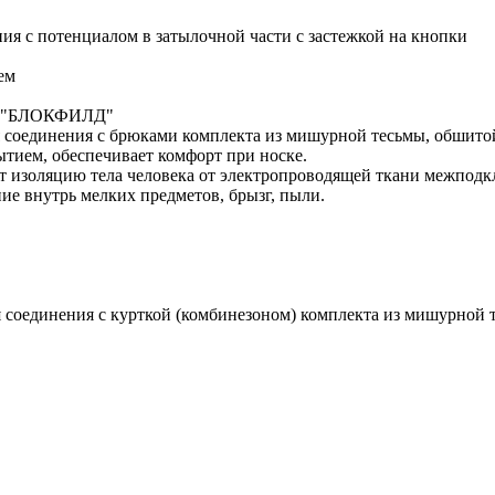
я с потенциалом в затылочной части с застежкой на кнопки
ем
ани "БЛОКФИЛД"
ля соединения с брюками комплекта из мишурной тесьмы, обш
ытием, обеспечивает комфорт при носке.
ет изоляцию тела человека от электропроводящей ткани межподк
ие внутрь мелких предметов, брызг, пыли.
я соединения с курткой (комбинезоном) комплекта из мишурн