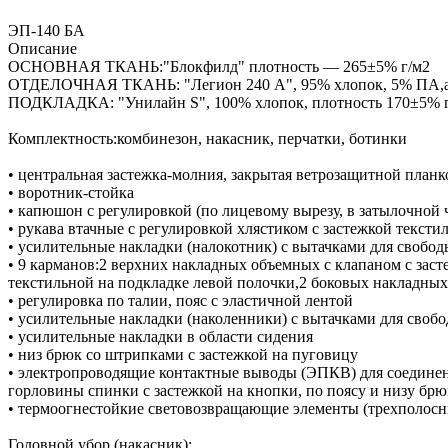
ЭП-140 БА
Описание
ОСНОВНАЯ ТКАНЬ:"Блокфилд" плотность — 265±5% г/м2
ОТДЕЛОЧНАЯ ТКАНЬ: "Легион 240 А", 95% хлопок, 5% ПА,а
ПОДКЛАДКА: "Унилайн S", 100% хлопок, плотность 170±5% 
Комплектность:комбинезон, накасник, перчатки, ботинки
• центральная застежка-молния, закрытая ветрозащитной планк
• воротник-стойка
• капюшон с регулировкой (по лицевому вырезу, в затылочной 
• рукава втачные с регулировкой хлястиком с застежкой тексти
• усилительные накладки (налокотник) с вытачками для свобо
• 9 карманов:2 верхних накладных объемных с клапаном с зас
текстильной на подкладке левой полочки,2 боковых накладных
• регулировка по талии, пояс с эластичной лентой
• усилительные накладки (наколенники) с вытачками для своб
• усилительные накладки в области сидения
• низ брюк со штрипками с застежкой на пуговицу
• электропроводящие контактные выводы (ЭПКВ) для соединени
горловины спинки с застежкой на кнопки, по поясу и низу брю
• термоогнестойкие световозвращающие элементы (трехполосны
Головной убор (накасник):