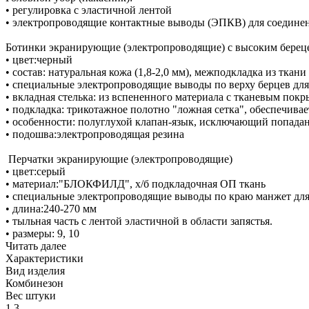
• регулировка с эластичной лентой
• электропроводящие контактные выводы (ЭПКВ) для соединени
Ботинки экранирующие (электропроводящие) с высоким берец
• цвет:черный
• состав: натуральная кожа (1,8-2,0 мм), межподкладка из тк
• специальные электропроводящие выводы по верху берцев д
• вкладная стелька: из вспененного материала с тканевым покр
• подкладка: трикотажное полотно "ложная сетка", обеспечива
• особенности: полуглухой клапан-язык, исключающий попадан
• подошва:электропроводящая резина
Перчатки экранирующие (электропроводящие)
• цвет:серый
• материал:"БЛОКФИЛД", х/б подкладочная ОП ткань
• специальные электропроводящие выводы по краю манжет дл
• длина:240-270 мм
• тыльная часть с лентой эластичной в области запястья.
• размеры: 9, 10
Читать далее
Характеристики
Вид изделия
Комбинезон
Вес штуки
1,3