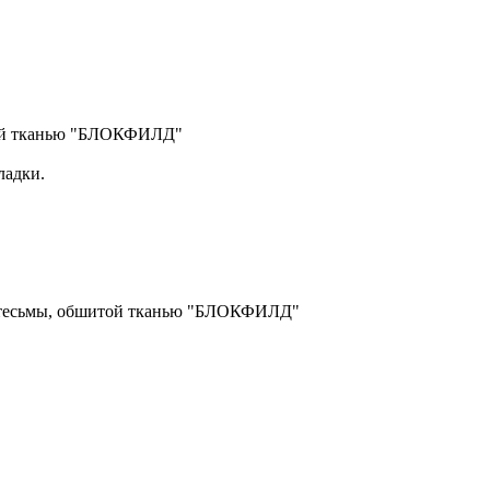
итой тканью "БЛОКФИЛД"
ладки.
ой тесьмы, обшитой тканью "БЛОКФИЛД"