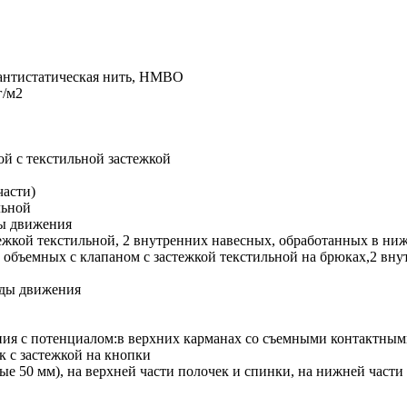
нтистатическая нить, НМВО
г/м2
ой с текстильной застежкой
части)
льной
ды движения
тежкой текстильной, 2 внутренних навесных, обработанных в ни
 объемных с клапаном с застежкой текстильной на брюках,2 вн
оды движения
я с потенциалом:в верхних карманах со съемными контактными 
к с застежкой на кнопки
е 50 мм), на верхней части полочек и спинки, на нижней части