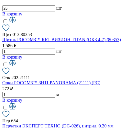
шт
В корзину
Щит 013.80353
Щиток РОСОМЗ™ КБТ ВИЗИОН TITAN (ОК3 4-7) (80353)
1 586 ₽
шт
В корзину
Очк 202.21111
Очки РОСОМЗ™ ЗН11 PANORAMA (21111) (РС)
272 ₽
м
В корзину
Пер 654
Перчатки ЭКСПЕРТ ТЕХНО (DG-026), нитрил, 0.20 мм,