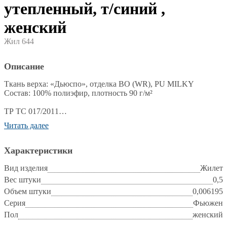
утепленный, т/синий ,
женский
Жил 644
Описание
Ткань верха: «Дьюспо», отделка ВО (WR), PU MILKY
Состав: 100% полиэфир, плотность 90 г/м²
ТР ТС 017/2011
ГОС Т 25295-2003
Читать далее
Жилет:
• центральная застёжка на молнию
Характеристики
• горизонтальная стёжка
• карманы в рельефных швах полочек, застёгивающиеся на
Вид изделия
Жилет
молнию
Вес штуки
0,5
• втачной капюшон
Объем штуки
0,006195
Серия
Фьюжен
Пол
женский