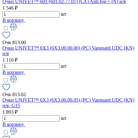
Очки UNIVET™ 601 (601.02.77.01) (СА) Anti-fog + (N) н/в
1 546 ₽
шт
В корзину
Очк 813.00
Очки UNIVET™ 6X3 (6X3.00.00.00) (РС) Vanguard UDC (KN)
н/в
1 110 ₽
шт
В корзину
Очк 813.02
Очки UNIVET™ 6X3 (6X3.00.00.05) (РС) Vanguard UDC (KN)
н/в, G15
1 893 ₽
шт
В корзину