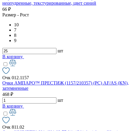
неопудренные, текстурированные, цвет синий
66 ₽
Размер - Рост
10
7
8
9
шт
В корзину
Очк 012.1157
Очки АМПАРО™ ПРЕСТИЖ (1157/210357) (РС) AF/AS (КN),
затемненные
468 ₽
шт
В корзину
Очк 811.02