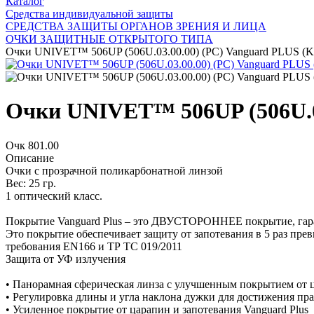
Каталог
Средства индивидуальной защиты
СРЕДСТВА ЗАЩИТЫ ОРГАНОВ ЗРЕНИЯ И ЛИЦА
ОЧКИ ЗАЩИТНЫЕ ОТКРЫТОГО ТИПА
Очки UNIVET™ 506UP (506U.03.00.00) (РС) Vanguard PLUS (
Очки UNIVET™ 506UP (506U.03
Очк 801.00
Описание
Очки с прозрачной поликарбонатной линзой
Вес: 25 гр.
1 оптический класс.
Покрытие Vanguard Plus – это ДВУСТОРОННЕЕ покрытие, гара
Это покрытие обеспечивает защиту от запотевания в 5 раз пре
требования EN166 и ТР ТС 019/2011
Защита от УФ излучения
• Панорамная сферическая линза с улучшенным покрытием от ц
• Регулировка длины и угла наклона дужки для достижения пр
• Усиленное покрытие от царапин и запотевания Vanguard Plus