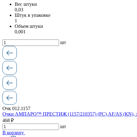
Вес штуки
0,03
Штук в упаковке
1
Объем штуки
0,001
шт
Очк 012.1157
Очки АМПАРО™ ПРЕСТИЖ (1157/210357) (РС) AF/AS (КN), 
468 ₽
шт
В корзину