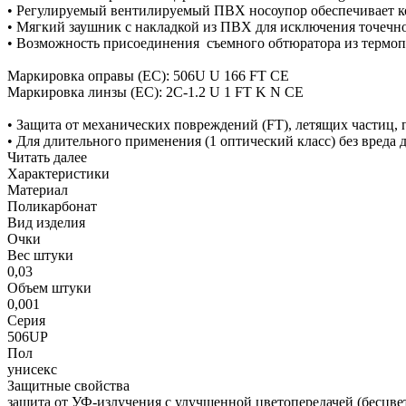
• Регулируемый вентилируемый ПВХ носоупор обеспечивает ко
• Мягкий заушник с накладкой из ПВХ для исключения точечн
• Возможность присоединения съемного обтюратора из термоп
Маркировка оправы (ЕС): 506U U 166 FT CE
Маркировка линзы (ЕС): 2C-1.2 U 1 FT K N CE
• Защита от механических повреждений (FT), летящих частиц
• Для длительного применения (1 оптический класс) без вреда д
Читать далее
Характеристики
Материал
Поликарбонат
Вид изделия
Очки
Вес штуки
0,03
Объем штуки
0,001
Серия
506UP
Пол
унисекс
Защитные свойства
защита от УФ-излучения с улучшенной цветопередачей (бесцвет