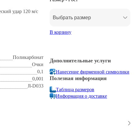
ский удар 120 м/с
Выбрать размер
В корзину
не разъедающих
ранию и царапинам.
станках и
Поликарбонат
Дополнительные услуги
Очки
0,1
Нанесение фирменной символики
Полезная информация
0,001
Jl-D033
Таблица размеров
Информация о доставке