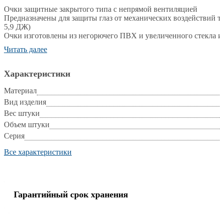
Очки защитные закрытого типа с непрямой вентиляцией
Предназначены для защиты глаз от механических воздействий т
5,9 ДЖ)
Очки изготовлены из негорючего ПВХ и увеличенного стекла 
Непрямая ветиляция обеспечивается четырьмя вентиляционны
Читать далее
Вес не более 60 грамм
Срок годности – 3 года с даты изготовления
Предназначены для защиты от прямого попадания пыли в подо
Характеристики
жидкостей. Линзы из ударопрочного поликарбоната эффективн
Регулируются по размеру головы. Рекомендуется применять при
Материал
устройствах для механической обработки твёрдых материалов, 
Вид изделия
Вес штуки
Объем штуки
Серия
Все характеристики
Гарантийный срок хранения