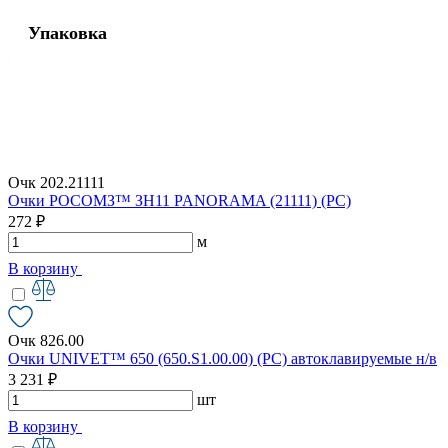
Упаковка
Очк 202.21111
Очки РОСОМЗ™ ЗН11 PANORAMA (21111) (РС)
272 ₽
м
В корзину
Очк 826.00
Очки UNIVET™ 650 (650.S1.00.00) (РС) автоклавируемые н/в
3 231 ₽
шт
В корзину