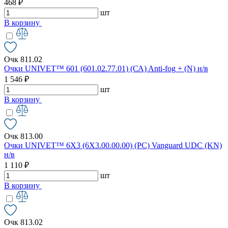
468 ₽
шт
В корзину
Очк 811.02
Очки UNIVET™ 601 (601.02.77.01) (СА) Anti-fog + (N) н/в
1 546 ₽
шт
В корзину
Очк 813.00
Очки UNIVET™ 6X3 (6X3.00.00.00) (РС) Vanguard UDC (KN)
н/в
1 110 ₽
шт
В корзину
Очк 813.02