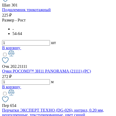
Шап 301
Подшлемник трикотажный
225 ₽
Размер - Рост
-
54-64
шт
В корзину
Очк 202.21111
Очки РОСОМЗ™ ЗН11 PANORAMA (21111) (РС)
272 ₽
м
В корзину
Пер 654
Перчатки ЭКСПЕРТ ТЕХНО (DG-026), нитрил, 0.20 мм,
неопудренные, текстурированные, цвет синий