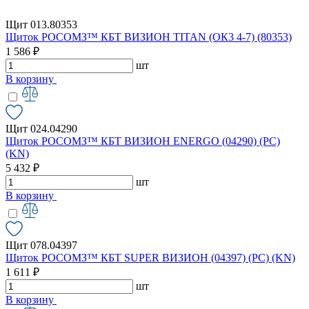
Щит 013.80353
Щиток РОСОМЗ™ КБТ ВИЗИОН TITAN (ОК3 4-7) (80353)
1 586 ₽
шт
В корзину
Щит 024.04290
Щиток РОСОМЗ™ КБТ ВИЗИОН ENERGO (04290) (PC)
(KN)
5 432 ₽
шт
В корзину
Щит 078.04397
Щиток РОСОМЗ™ КБТ SUPER ВИЗИОН (04397) (PC) (KN)
1 611 ₽
шт
В корзину