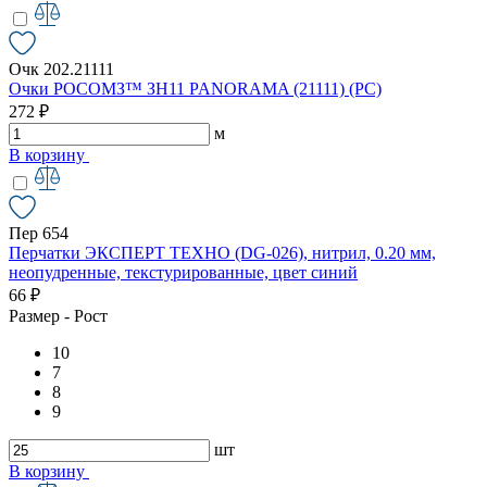
Очк 202.21111
Очки РОСОМЗ™ ЗН11 PANORAMA (21111) (РС)
272 ₽
м
В корзину
Пер 654
Перчатки ЭКСПЕРТ ТЕХНО (DG-026), нитрил, 0.20 мм,
неопудренные, текстурированные, цвет синий
66 ₽
Размер - Рост
10
7
8
9
шт
В корзину