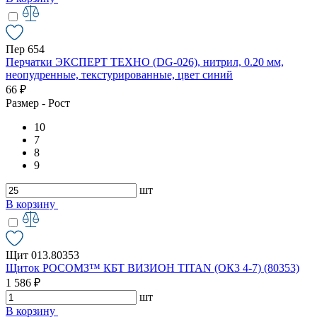
Пер 654
Перчатки ЭКСПЕРТ ТЕХНО (DG-026), нитрил, 0.20 мм,
неопудренные, текстурированные, цвет синий
66 ₽
Размер - Рост
10
7
8
9
шт
В корзину
Щит 013.80353
Щиток РОСОМЗ™ КБТ ВИЗИОН TITAN (ОК3 4-7) (80353)
1 586 ₽
шт
В корзину