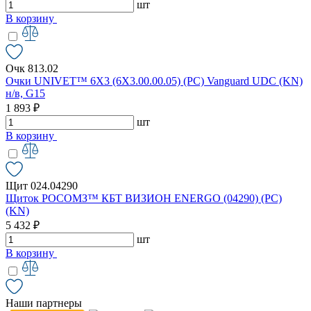
шт
В корзину
Очк 813.02
Очки UNIVET™ 6X3 (6X3.00.00.05) (РС) Vanguard UDC (KN)
н/в, G15
1 893 ₽
шт
В корзину
Щит 024.04290
Щиток РОСОМЗ™ КБТ ВИЗИОН ENERGO (04290) (PC)
(KN)
5 432 ₽
шт
В корзину
Наши партнеры