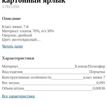
картонный ярлык
3.7815.050
Описание
Класс вязки: 7-й
Материал: хлопок 70%, п/э 30%
Оверлок: двойной
Цвет: желто/красный
Размер: 10
Читать далее
Вес: 95 г
Упаковка: картонный ярлык
Характеристики
ГОСТ 12.4.252-2013
ТР ТС 019/2011
Материал
Хлопок/Полиэфир
Вид изделия
Перчатки
Конструктивные особенности
класс вязки 7
Вес штуки
0,095
Объем штуки
0,00036
Все характеристики