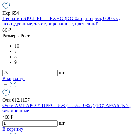
Пер 654
Перчатки ЭКСПЕРТ ТЕХНО (DG-026), нитрил, 0.20 мм,
неопудренные, текстурированные, цвет синий
66 ₽
Размер - Рост
10
7
8
9
шт
В корзину
Очк 012.1157
Очки АМПАРО™ ПРЕСТИЖ (1157/210357) (РС) AF/AS (КN),
затемненные
468 ₽
шт
В корзину