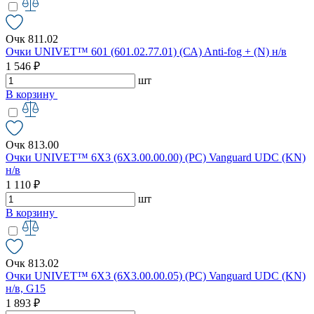
Очк 811.02
Очки UNIVET™ 601 (601.02.77.01) (СА) Anti-fog + (N) н/в
1 546 ₽
шт
В корзину
Очк 813.00
Очки UNIVET™ 6X3 (6X3.00.00.00) (РС) Vanguard UDC (KN)
н/в
1 110 ₽
шт
В корзину
Очк 813.02
Очки UNIVET™ 6X3 (6X3.00.00.05) (РС) Vanguard UDC (KN)
н/в, G15
1 893 ₽