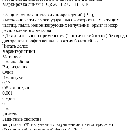
Маркировка линзы (ЕС): 2C-1.2 U 1 BT CE
• Защита от механических повреждений (BT),
высокоэнергетического удара, высокоскоростных летящих
частиц, пыли, неионизирующих излучений, брызг и искр
расплавленного металла
• Для длительного применения (1 оптический класс) без вреда
для зрения, профилактика развития болезней глаз"
Читать далее
Характеристики
Материал
Поликарбонат
Вид изделия
Очки
Вес штуки
0,13
Объем штуки
0,001
Серия
611
Пол
унисекс
Защитные свойства
защита от УФ-излучения с улучшенной цветопередачей
(бесцветный, прозрачный фильтр) - 2С-1,2