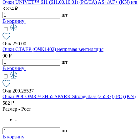
Очки UNIVET™ 611 (611.00.10.01) (РС/СА) AS+/AF+ (KN) н/в
3 874 ₽
шт
В корзину
Очк 250.00
Очки СТАЕР (ОЧК1402) непрямая вентиляция
90 ₽
шт
В корзину
Очк 209.25537
Очки РОСОМЗ™ ЗН55 SPARK StrongGlass (25537) (PC) (KN)
582 ₽
Размер - Рост
-
шт
В корзину