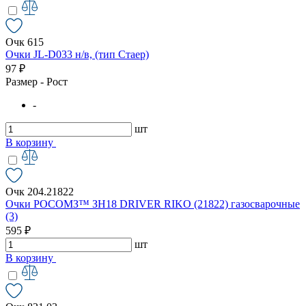
Очк 615
Очки JL-D033 н/в, (тип Стаер)
97 ₽
Размер - Рост
-
шт
В корзину
Очк 204.21822
Очки РОСОМЗ™ ЗН18 DRIVER RIKO (21822) газосварочные
(3)
595 ₽
шт
В корзину