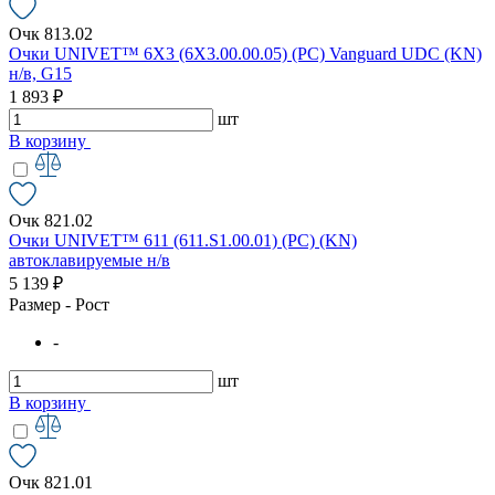
Очк 813.02
Очки UNIVET™ 6X3 (6X3.00.00.05) (РС) Vanguard UDC (KN)
н/в, G15
1 893 ₽
шт
В корзину
Очк 821.02
Очки UNIVET™ 611 (611.S1.00.01) (РС) (KN)
автоклавируемые н/в
5 139 ₽
Размер - Рост
-
шт
В корзину
Очк 821.01