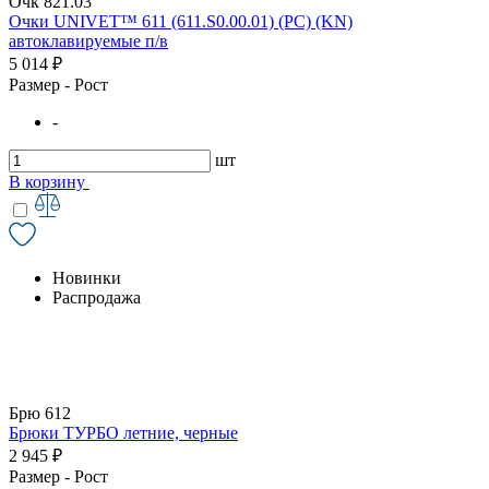
Очк 821.03
Очки UNIVET™ 611 (611.S0.00.01) (РС) (KN)
автоклавируемые п/в
5 014 ₽
Размер - Рост
-
шт
В корзину
Новинки
Распродажа
Брю 612
Брюки ТУРБО летние, черные
2 945 ₽
Размер - Рост