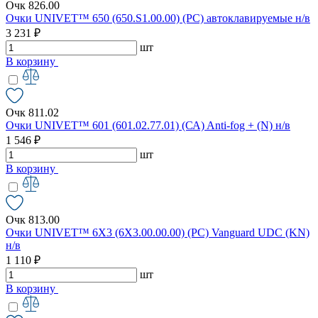
Очк 826.00
Очки UNIVET™ 650 (650.S1.00.00) (РС) автоклавируемые н/в
3 231 ₽
шт
В корзину
Очк 811.02
Очки UNIVET™ 601 (601.02.77.01) (СА) Anti-fog + (N) н/в
1 546 ₽
шт
В корзину
Очк 813.00
Очки UNIVET™ 6X3 (6X3.00.00.00) (РС) Vanguard UDC (KN)
н/в
1 110 ₽
шт
В корзину