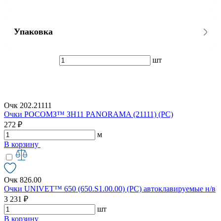
Упаковка
шт
Очк 202.21111
Очки РОСОМЗ™ ЗН11 PANORAMA (21111) (РС)
272 ₽
м
В корзину
Очк 826.00
Очки UNIVET™ 650 (650.S1.00.00) (РС) автоклавируемые н/в
3 231 ₽
шт
В корзину