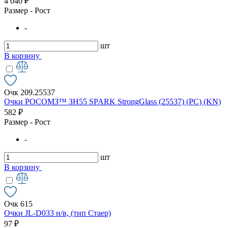
4 040 ₽
Размер - Рост
-
шт
В корзину
Очк 209.25537
Очки РОСОМЗ™ ЗН55 SPARK StrongGlass (25537) (PC) (KN)
582 ₽
Размер - Рост
-
шт
В корзину
Очк 615
Очки JL-D033 н/в, (тип Стаер)
97 ₽