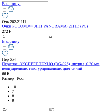
В корзину
Очк 202.21111
Очки РОСОМЗ™ ЗН11 PANORAMA (21111) (РС)
272 ₽
м
В корзину
Пер 654
Перчатки ЭКСПЕРТ ТЕХНО (DG-026), нитрил, 0.20 мм,
неопудренные, текстурированные, цвет синий
66 ₽
Размер - Рост
10
7
8
9
шт