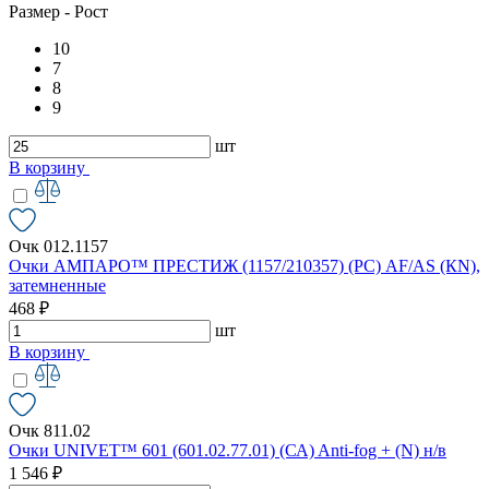
Размер - Рост
10
7
8
9
шт
В корзину
Очк 012.1157
Очки АМПАРО™ ПРЕСТИЖ (1157/210357) (РС) AF/AS (КN),
затемненные
468 ₽
шт
В корзину
Очк 811.02
Очки UNIVET™ 601 (601.02.77.01) (СА) Anti-fog + (N) н/в
1 546 ₽