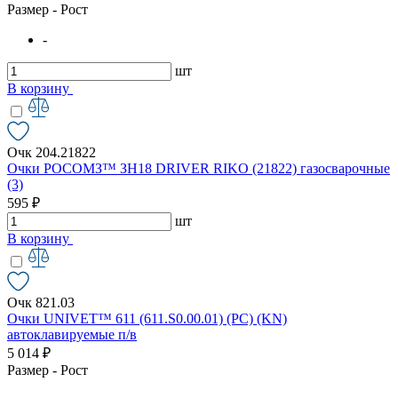
Размер - Рост
-
шт
В корзину
Очк 204.21822
Очки РОСОМЗ™ ЗН18 DRIVER RIKO (21822) газосварочные
(3)
595 ₽
шт
В корзину
Очк 821.03
Очки UNIVET™ 611 (611.S0.00.01) (РС) (KN)
автоклавируемые п/в
5 014 ₽
Размер - Рост