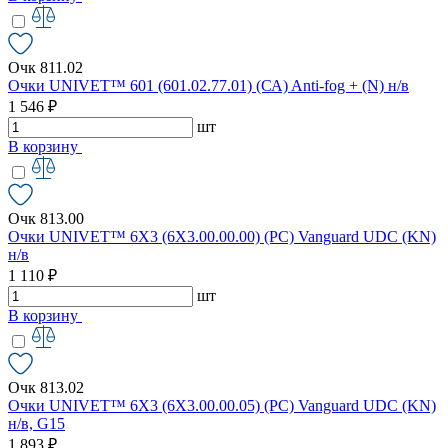
Очк 811.02
Очки UNIVET™ 601 (601.02.77.01) (СА) Anti-fog + (N) н/в
1 546 ₽
шт
В корзину
Очк 813.00
Очки UNIVET™ 6X3 (6X3.00.00.00) (РС) Vanguard UDC (KN)
н/в
1 110 ₽
шт
В корзину
Очк 813.02
Очки UNIVET™ 6X3 (6X3.00.00.05) (РС) Vanguard UDC (KN)
н/в, G15
1 893 ₽