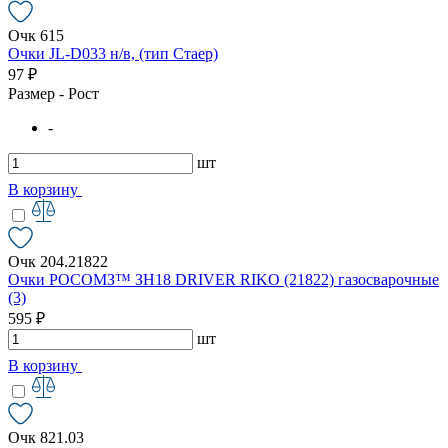
Очк 615
Очки JL-D033 н/в, (тип Стаер)
97 ₽
Размер - Рост
-
шт
В корзину
Очк 204.21822
Очки РОСОМЗ™ ЗН18 DRIVER RIKO (21822) газосварочные
(3)
595 ₽
шт
В корзину
Очк 821.03