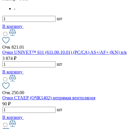
-
шт
В корзину
Очк 821.01
Очки UNIVET™ 611 (611.00.10.01) (РС/СА) AS+/AF+ (KN) н/в
3 874 ₽
шт
В корзину
Очк 250.00
Очки СТАЕР (ОЧК1402) непрямая вентиляция
90 ₽
шт
В корзину