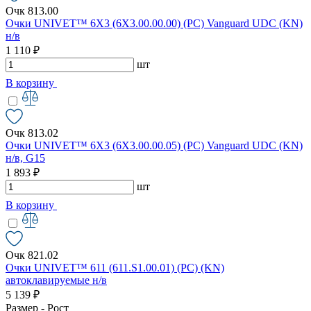
Очк 813.00
Очки UNIVET™ 6X3 (6X3.00.00.00) (РС) Vanguard UDC (KN)
н/в
1 110 ₽
шт
В корзину
Очк 813.02
Очки UNIVET™ 6X3 (6X3.00.00.05) (РС) Vanguard UDC (KN)
н/в, G15
1 893 ₽
шт
В корзину
Очк 821.02
Очки UNIVET™ 611 (611.S1.00.01) (РС) (KN)
автоклавируемые н/в
5 139 ₽
Размер - Рост