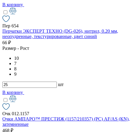
В корзину
Пер 654
Перчатки ЭКСПЕРТ ТЕХНО (DG-026), нитрил, 0.20 мм,
неопудренные, текстурированные, цвет синий
66 ₽
Размер - Рост
10
7
8
9
шт
В корзину
Очк 012.1157
Очки АМПАРО™ ПРЕСТИЖ (1157/210357) (РС) AF/AS (КN),
затемненные
468 ₽