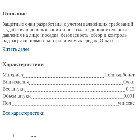
Описание
Защитные очки разработаны с учетом важнейших требований
к удобству в использовании и не создают дополнительного
давления на лицо: посадка, безопасность, обзор и контроль
над загрязнениями в контролируемых средах. Очки с
поликарбонатной линзой многоразового использования
Читать далее
выдерживают до 15 циклов стерилизации паром в автоклаве
при температуре 121°C, давлении 1 ат на протяжении 30
минут.
Характеристики
Линза из поликарбоната
Материал
Поликарбонат
Непрямая вентиляция
Вид изделия
Очки
Наголовная эластичная лента из антистатического силикона
Вес штуки
0,13
Очки 650 для чистой комнаты разработаны с учетом
Объем штуки
0,001
практических требований. Они легко совместимы с
Пол
унисекс
рецептурными очками, обеспечивая полную защиту для тех,
кто вынужден пользоваться корригирующими очками.
Все характеристики
Обзор новых очков 650 от Univet превосходит угол зрения
человеческого глаза, обеспечивая полное вертикальное и
горизонтальное периферийное зрение без каких-либо
препятствий для зрения.