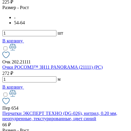
225 ₽
Размер - Рост
-
54-64
шт
В корзину
Очк 202.21111
Очки РОСОМЗ™ ЗН11 PANORAMA (21111) (РС)
272 ₽
м
В корзину
Пер 654
Перчатки ЭКСПЕРТ ТЕХНО (DG-026), нитрил, 0.20 мм,
неопудренные, текстурированные, цвет синий
66 ₽
Размер - Рост