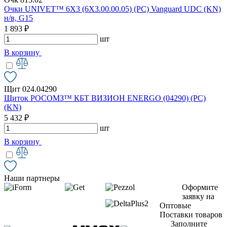
Очки UNIVET™ 6X3 (6X3.00.00.05) (РС) Vanguard UDC (KN)
н/в, G15
1 893 ₽
шт
В корзину
Щит 024.04290
Щиток РОСОМЗ™ КБТ ВИЗИОН ENERGO (04290) (PC)
(KN)
5 432 ₽
шт
В корзину
Наши партнеры
Оформите
заявку на
Оптовые
Поставки товаров
Заполните