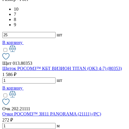
10
7
8
9
шт
В корзину
Щит 013.80353
Щиток РОСОМЗ™ КБТ ВИЗИОН TITAN (ОК3 4-7) (80353)
1 586 ₽
шт
В корзину
Очк 202.21111
Очки РОСОМЗ™ ЗН11 PANORAMA (21111) (РС)
272 ₽
м