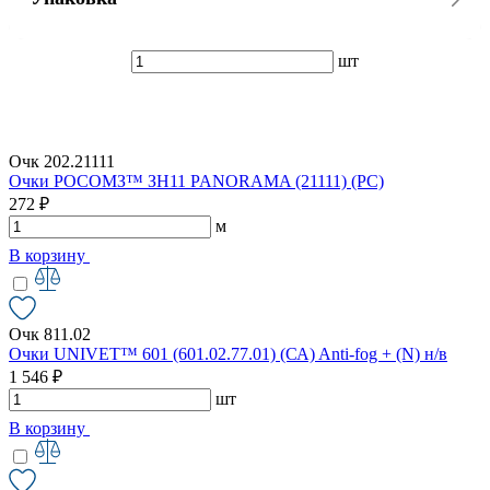
шт
Очк 202.21111
Очки РОСОМЗ™ ЗН11 PANORAMA (21111) (РС)
272 ₽
м
В корзину
Очк 811.02
Очки UNIVET™ 601 (601.02.77.01) (СА) Anti-fog + (N) н/в
1 546 ₽
шт
В корзину