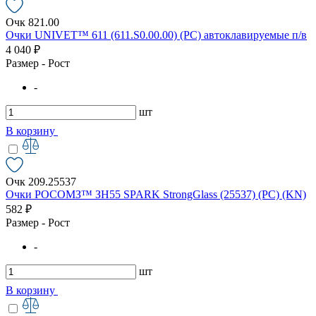
Очк 821.00
Очки UNIVET™ 611 (611.S0.00.00) (РС) автоклавируемые п/в
4 040 ₽
Размер - Рост
-
шт
В корзину
Очк 209.25537
Очки РОСОМЗ™ ЗН55 SPARK StrongGlass (25537) (PC) (KN)
582 ₽
Размер - Рост
-
шт
В корзину